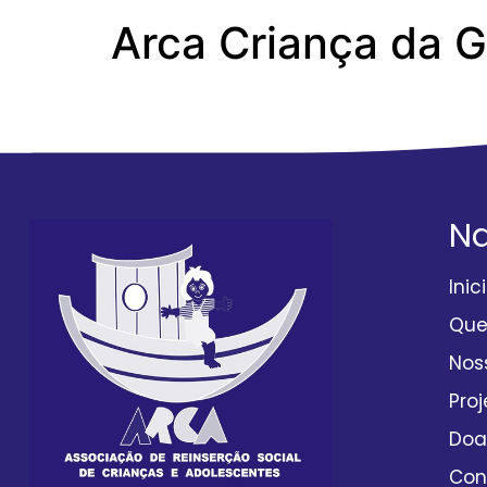
Arca Criança da 
RP 10 RECURSO 
N
Inic
Qu
Nos
Proj
Doa
Con