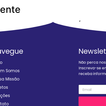
Gente
ESTADUAL 3º PERÍODO
avegue
Newslet
io
Não perca noss
Inscreva-se e
em Somos
receba informa
sa Missão
etos
ções
tato