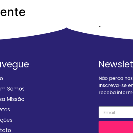
Gente
ESTADUAL 2º PERÍODO
avegue
Newslet
io
Não perca noss
Inscreva-se e
em Somos
receba informa
sa Missão
etos
ções
tato