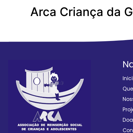
Arca Criança da 
RP 10 RECURSO 
N
Inic
Qu
Nos
Proj
Doa
Con