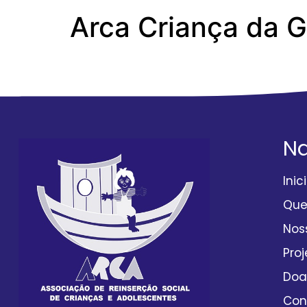
Arca Criança da 
ANEXO_10_FEDER
N
Inic
Qu
Nos
Proj
Doa
Con