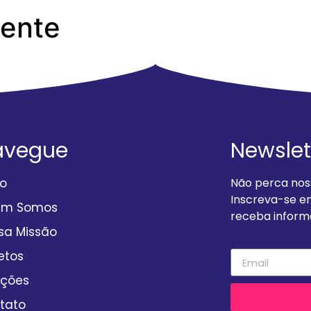
Gente
AL
avegue
Newslet
io
Não perca noss
Inscreva-se e
em Somos
receba informa
sa Missão
etos
ções
tato