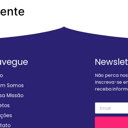
Gente
ual-RESTOS-A-PAGAR-1
avegue
Newslet
io
Não perca noss
Inscreva-se e
em Somos
receba informa
sa Missão
etos
ções
tato