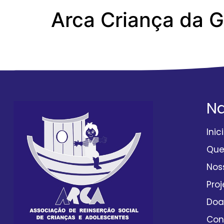
Arca Criança da 
Anexo-14-estad
N
Inic
Qu
Nos
Proj
Doa
Con