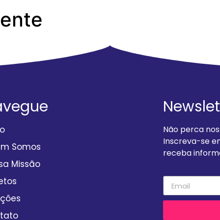
Gente
al-2o-periodo-2019
avegue
Newslet
io
Não perca noss
Inscreva-se e
em Somos
receba informa
sa Missão
etos
ções
tato