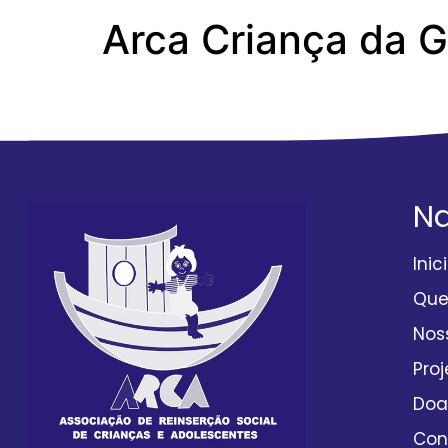
Arca Criança da 
Anexo-14-Estadu
N
Inic
Qu
Nos
Proj
Doa
Con